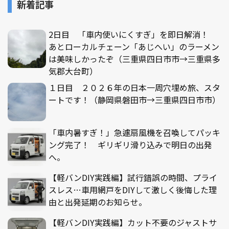
新着記事
2日目 「車内使いにくすぎ」を即日解消！
あとローカルチェーン「あじへい」のラーメン
は美味しかったぞ（三重県四日市市→三重県多
気郡大台町）
１日目 ２０２６年の日本一周穴埋め旅、スタ
ートです！（静岡県磐田市→三重県四日市市）
「車内暑すぎ！」急遽扇風機を召喚してパッキ
ング完了！ ギリギリ滑り込みで明日の出発
へ。
【軽バンDIY実践編】試行錯誤の時間、プライ
スレス…車用網戸をDIYして激しく後悔した理
由と出発延期のお知らせ。
【軽バンDIY実践編】カット不要のジャストサ