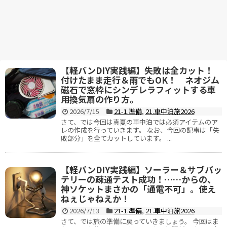
【軽バンDIY実践編】失敗は全カット！
付けたまま走行＆雨でもOK！ ネオジム
磁石で窓枠にシンデレラフィットする車
用換気扇の作り方。
2026/7/15
21-1.準備
,
21.車中泊旅2026
さて、では今回は真夏の車中泊では必須アイテムのア
レの作成を行っていきます。 なお、今回の記事は「失
敗部分」を全てカットしています。 ...
【軽バンDIY実践編】ソーラー＆サブバッ
テリーの疎通テスト成功！……からの、
神ソケットまさかの「通電不可」。使え
ねぇじゃねえか！
2026/7/13
21-1.準備
,
21.車中泊旅2026
さて、では旅の準備に戻っていきましょう。 今回はま