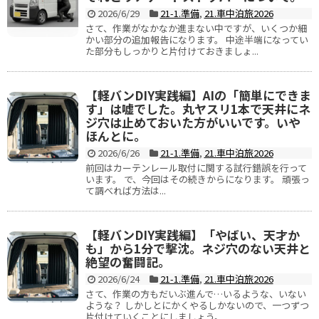
2026/6/29
21-1.準備
,
21.車中泊旅2026
さて、作業がなかなか進まない中ですが、いくつか細
かい部分の追加報告になります。 中途半端になってい
た部分もしっかりと片付けておきましょ...
【軽バンDIY実践編】AIの「簡単にできま
す」は嘘でした。丸ヤスリ1本で天井にネ
ジ穴は止めておいた方がいいです。いや
ほんとに。
2026/6/26
21-1.準備
,
21.車中泊旅2026
前回はカーテンレール取付に関する試行錯誤を行って
います。 で、今回はその続きからになります。 頑張っ
て調べれば方法は...
【軽バンDIY実践編】「やばい、天才か
も」から1分で撃沈。ネジ穴のない天井と
絶望の奮闘記。
2026/6/24
21-1.準備
,
21.車中泊旅2026
さて、作業の方もだいぶ進んで…いるような、いない
ような？ しかしとにかくやるしかないので、一つずつ
片付けていくことにしましょう。 ...