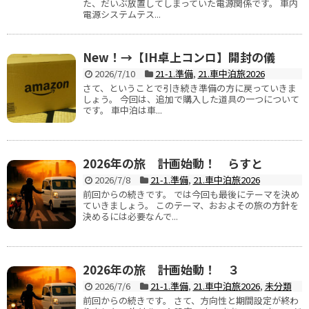
た、だいぶ放置してしまっていた電源関係です。 車内
電源システムテス...
New！→【IH卓上コンロ】開封の儀
2026/7/10
21-1.準備
,
21.車中泊旅2026
さて、ということで引き続き準備の方に戻っていきま
しょう。 今回は、追加で購入した道具の一つについて
です。 車中泊は車...
2026年の旅 計画始動！ らすと
2026/7/8
21-1.準備
,
21.車中泊旅2026
前回からの続きです。 では今回も最後にテーマを決め
ていきましょう。 このテーマ、おおよその旅の方針を
決めるには必要なんで...
2026年の旅 計画始動！ ３
2026/7/6
21-1.準備
,
21.車中泊旅2026
,
未分類
前回からの続きです。 さて、方向性と期間設定が終わ