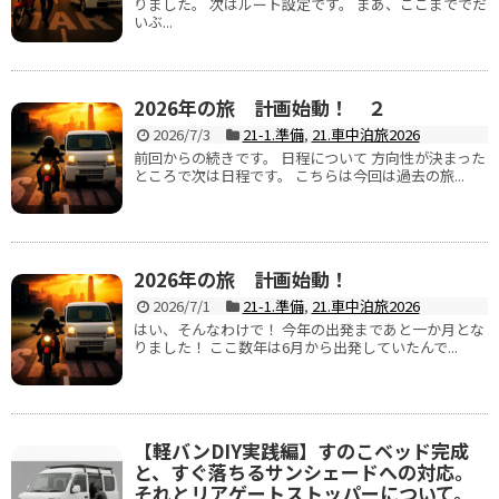
りました。 次はルート設定です。 まあ、ここまででだ
いぶ...
2026年の旅 計画始動！ ２
2026/7/3
21-1.準備
,
21.車中泊旅2026
前回からの続きです。 日程について 方向性が決まった
ところで次は日程です。 こちらは今回は過去の旅...
2026年の旅 計画始動！
2026/7/1
21-1.準備
,
21.車中泊旅2026
はい、そんなわけで！ 今年の出発まであと一か月とな
りました！ ここ数年は6月から出発していたんで...
【軽バンDIY実践編】すのこベッド完成
と、すぐ落ちるサンシェードへの対応。
それとリアゲートストッパーについて。