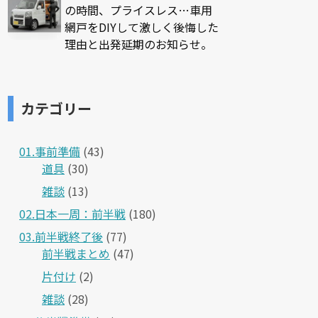
の時間、プライスレス…車用
網戸をDIYして激しく後悔した
理由と出発延期のお知らせ。
カテゴリー
01.事前準備
(43)
道具
(30)
雑談
(13)
02.日本一周：前半戦
(180)
03.前半戦終了後
(77)
前半戦まとめ
(47)
片付け
(2)
雑談
(28)