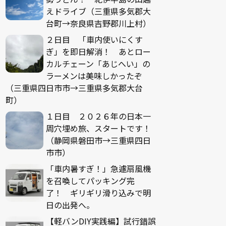
えドライブ（三重県多気郡大
台町→奈良県吉野郡川上村）
２日目 「車内使いにくす
ぎ」を即日解消！ あとロー
カルチェーン「あじへい」の
ラーメンは美味しかったぞ
（三重県四日市市→三重県多気郡大台
町）
１日目 ２０２６年の日本一
周穴埋め旅、スタートです！
（静岡県磐田市→三重県四日
市市）
「車内暑すぎ！」急遽扇風機
を召喚してパッキング完
了！ ギリギリ滑り込みで明
日の出発へ。
【軽バンDIY実践編】試行錯誤