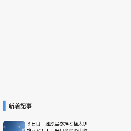
新着記事
３日目 瀧原宮参拝と極太伊
勢うどん！ 紀伊半島の山越