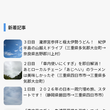
新着記事
３日目 瀧原宮参拝と極太伊勢うどん！ 紀伊
半島の山越えドライブ（三重県多気郡大台町→
奈良県吉野郡川上村）
２日目 「車内使いにくすぎ」を即日解消！
あとローカルチェーン「あじへい」のラーメン
は美味しかったぞ（三重県四日市市→三重県多
気郡大台町）
１日目 ２０２６年の日本一周穴埋め旅、スタ
ートです！（静岡県磐田市→三重県四日市市）