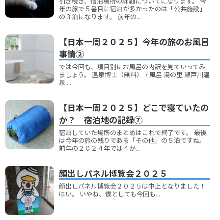
引き続き、宿泊場所の詳細についてになります。 今
年の旅で５番目に宿泊が多かったのは「公共施設」
の３泊になります。 前年の...
【日本一周２０２５】今年の旅のお風呂
事情②
では今回も、項目別にお風呂の内訳を見ていってみ
ましょう。 温泉博士（無料） 7 風呂 湯の里 瀬戸川温
泉 ...
【日本一周２０２５】どこで寝ていたの
か？ 宿泊地の記録⑦
宿泊していた場所のまとめはこれで終了です。 最後
は今年の旅の残りである「その他」の５泊ですね。
前年の２０２４年では４か...
顔出しパネル博覧会２０２５
顔出しパネル博覧会２０２５は中止となりました！
はい。 いやね、僕としても今回も...