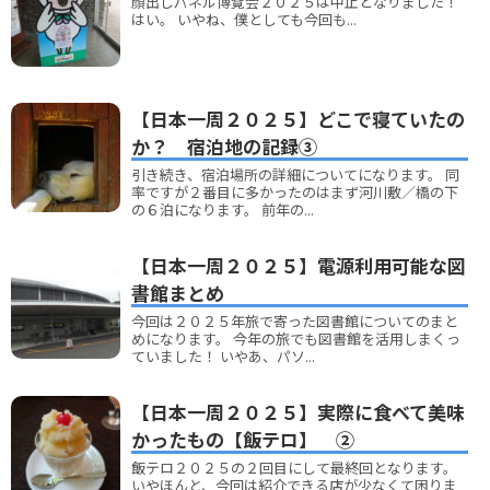
顔出しパネル博覧会２０２５は中止となりました！
はい。 いやね、僕としても今回も...
【日本一周２０２５】どこで寝ていたの
か？ 宿泊地の記録③
引き続き、宿泊場所の詳細についてになります。 同
率ですが２番目に多かったのはまず河川敷／橋の下
の６泊になります。 前年の...
【日本一周２０２５】電源利用可能な図
書館まとめ
今回は２０２５年旅で寄った図書館についてのまと
めになります。 今年の旅でも図書館を活用しまくっ
ていました！ いやあ、パソ...
【日本一周２０２５】実際に食べて美味
かったもの【飯テロ】 ②
飯テロ２０２５の２回目にして最終回となります。
いやほんと、今回は紹介できる店が少なくて困りま