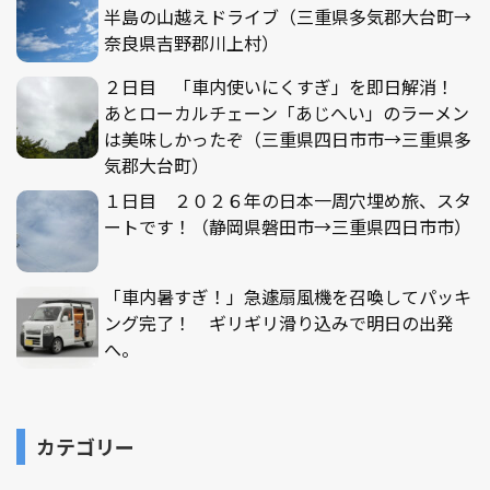
半島の山越えドライブ（三重県多気郡大台町→
奈良県吉野郡川上村）
２日目 「車内使いにくすぎ」を即日解消！
あとローカルチェーン「あじへい」のラーメン
は美味しかったぞ（三重県四日市市→三重県多
気郡大台町）
１日目 ２０２６年の日本一周穴埋め旅、スタ
ートです！（静岡県磐田市→三重県四日市市）
「車内暑すぎ！」急遽扇風機を召喚してパッキ
ング完了！ ギリギリ滑り込みで明日の出発
へ。
カテゴリー