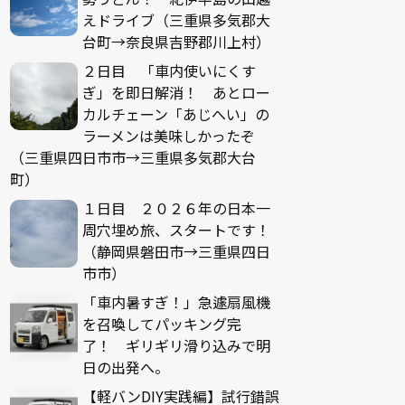
えドライブ（三重県多気郡大
台町→奈良県吉野郡川上村）
２日目 「車内使いにくす
ぎ」を即日解消！ あとロー
カルチェーン「あじへい」の
ラーメンは美味しかったぞ
（三重県四日市市→三重県多気郡大台
町）
１日目 ２０２６年の日本一
周穴埋め旅、スタートです！
（静岡県磐田市→三重県四日
市市）
「車内暑すぎ！」急遽扇風機
を召喚してパッキング完
了！ ギリギリ滑り込みで明
日の出発へ。
【軽バンDIY実践編】試行錯誤