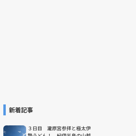
新着記事
３日目 瀧原宮参拝と極太伊
勢うどん！ 紀伊半島の山越