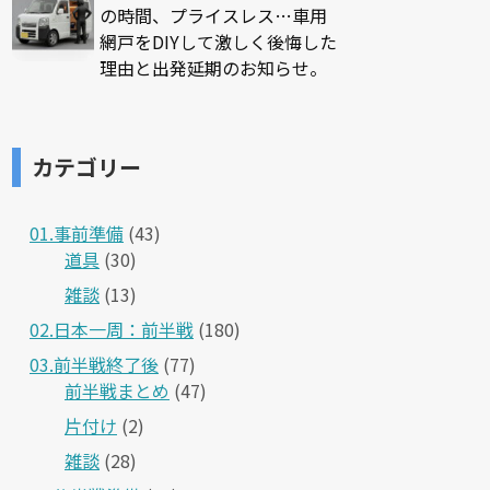
の時間、プライスレス…車用
網戸をDIYして激しく後悔した
理由と出発延期のお知らせ。
カテゴリー
01.事前準備
(43)
道具
(30)
雑談
(13)
02.日本一周：前半戦
(180)
03.前半戦終了後
(77)
前半戦まとめ
(47)
片付け
(2)
雑談
(28)