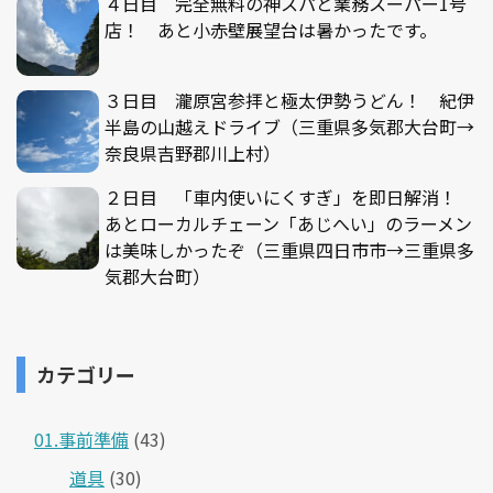
４日目 完全無料の神スパと業務スーパー1号
店！ あと小赤壁展望台は暑かったです。
３日目 瀧原宮参拝と極太伊勢うどん！ 紀伊
半島の山越えドライブ（三重県多気郡大台町→
奈良県吉野郡川上村）
２日目 「車内使いにくすぎ」を即日解消！
あとローカルチェーン「あじへい」のラーメン
は美味しかったぞ（三重県四日市市→三重県多
気郡大台町）
カテゴリー
01.事前準備
(43)
道具
(30)