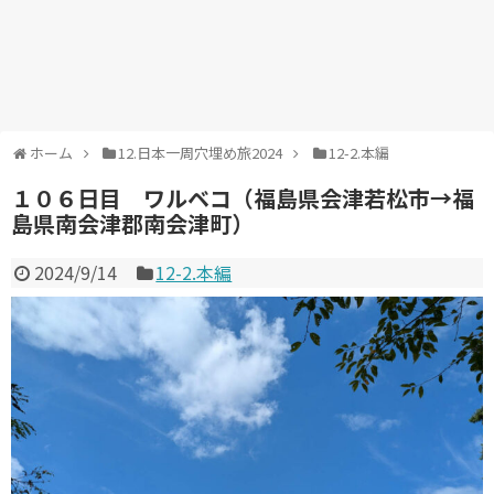
ホーム
12.日本一周穴埋め旅2024
12-2.本編
１０６日目 ワルベコ（福島県会津若松市→福
島県南会津郡南会津町）
2024/9/14
12-2.本編