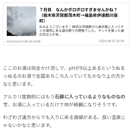
７日目 なんかボロボロすぎませんかね？
（栃木県芳賀郡茂木町→福島県伊達郡川俣
町）
おはようございます！ 昨日は茨城県から栃木県に入ってす
ぐの場所にある道の駅での野宿でした。 テントを張った奥
の方は人が来...
2024-06-07 23:59
sizumura-not-at.work
ここのお湯は完全かけ流しで、pHが9以上あるというぬる
っぬるのお湯で全国あちこち入っていてもかなり上の方か
なと思います。
アルカリ度数的にはもう
石鹸に入っているようなものなの
で
、お湯に入っているだけで体が綺麗になりそうです。
わざわざ遠方からでも入りに来る価値がある、良い温泉じ
ゃないかなと思います。