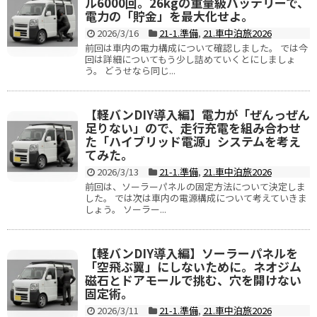
ル6000回。26kgの重量級バッテリーで、
電力の「貯金」を最大化せよ。
2026/3/16
21-1.準備
,
21.車中泊旅2026
前回は車内の電力構成について確認しました。 では今
回は詳細についてもう少し詰めていくとにしましょ
う。 どうせなら同じ...
【軽バンDIY導入編】電力が「ぜんっぜん
足りない」ので、走行充電を組み合わせ
た「ハイブリッド電源」システムを考え
てみた。
2026/3/13
21-1.準備
,
21.車中泊旅2026
前回は、ソーラーパネルの固定方法について決定しま
した。 では次は車内の電源構成について考えていきま
しょう。 ソーラー...
【軽バンDIY導入編】ソーラーパネルを
「空飛ぶ翼」にしないために。ネオジム
磁石とドアモールで挑む、穴を開けない
固定術。
2026/3/11
21-1.準備
,
21.車中泊旅2026