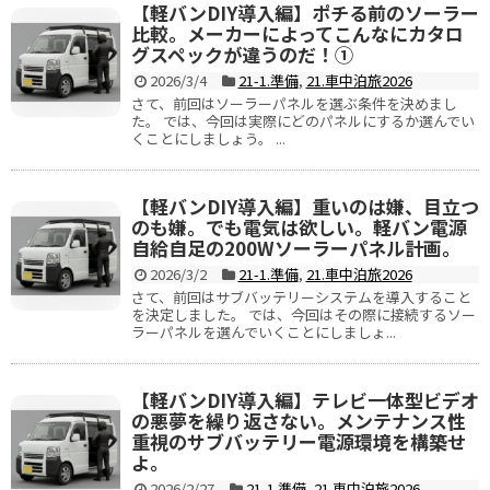
【軽バンDIY導入編】ポチる前のソーラー
比較。メーカーによってこんなにカタロ
グスペックが違うのだ！①
2026/3/4
21-1.準備
,
21.車中泊旅2026
さて、前回はソーラーパネルを選ぶ条件を決めまし
た。 では、今回は実際にどのパネルにするか選んでい
くことにしましょう。 ...
【軽バンDIY導入編】重いのは嫌、目立つ
のも嫌。でも電気は欲しい。軽バン電源
自給自足の200Wソーラーパネル計画。
2026/3/2
21-1.準備
,
21.車中泊旅2026
さて、前回はサブバッテリーシステムを導入すること
を決定しました。 では、今回はその際に接続するソー
ラーパネルを選んでいくことにしましょ...
【軽バンDIY導入編】テレビ一体型ビデオ
の悪夢を繰り返さない。メンテナンス性
重視のサブバッテリー電源環境を構築せ
よ。
2026/2/27
21-1.準備
,
21.車中泊旅2026