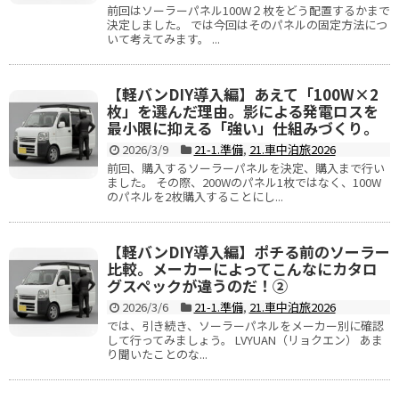
前回はソーラーパネル100W２枚をどう配置するかまで
決定しました。 では今回はそのパネルの固定方法につ
いて考えてみます。 ...
【軽バンDIY導入編】あえて「100W×2
枚」を選んだ理由。影による発電ロスを
最小限に抑える「強い」仕組みづくり。
2026/3/9
21-1.準備
,
21.車中泊旅2026
前回、購入するソーラーパネルを決定、購入まで行い
ました。 その際、200Wのパネル1枚ではなく、100W
のパネルを2枚購入することにし...
【軽バンDIY導入編】ポチる前のソーラー
比較。メーカーによってこんなにカタロ
グスペックが違うのだ！②
2026/3/6
21-1.準備
,
21.車中泊旅2026
では、引き続き、ソーラーパネルをメーカー別に確認
して行ってみましょう。 LVYUAN（リョクエン） あま
り聞いたことのな...