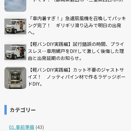
「車内暑すぎ！」急遽扇風機を召喚してパッキ
ング完了！ ギリギリ滑り込みで明日の出発
へ。
【軽バンDIY実践編】試行錯誤の時間、プライ
スレス…車用網戸をDIYして激しく後悔した理
由と出発延期のお知らせ。
【軽バンDIY実践編】カット不要のジャストサ
イズ！ ノッティパイン材で作るラゲッジボー
ドDIY。
カテゴリー
01.事前準備
(43)