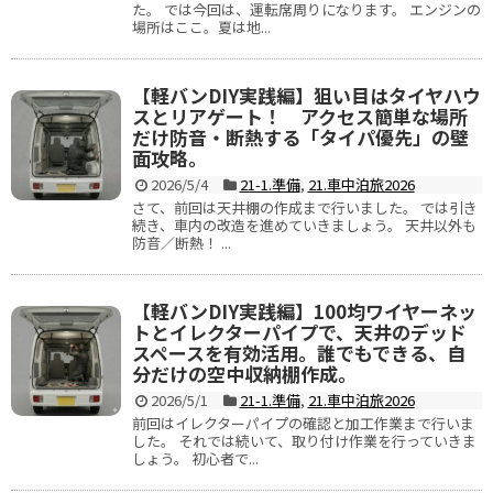
た。 では今回は、運転席周りになります。 エンジンの
場所はここ。夏は地...
【軽バンDIY実践編】狙い目はタイヤハウ
スとリアゲート！ アクセス簡単な場所
だけ防音・断熱する「タイパ優先」の壁
面攻略。
2026/5/4
21-1.準備
,
21.車中泊旅2026
さて、前回は天井棚の作成まで行いました。 では引き
続き、車内の改造を進めていきましょう。 天井以外も
防音／断熱！ ...
【軽バンDIY実践編】100均ワイヤーネッ
トとイレクターパイプで、天井のデッド
スペースを有効活用。誰でもできる、自
分だけの空中収納棚作成。
2026/5/1
21-1.準備
,
21.車中泊旅2026
前回はイレクターパイプの確認と加工作業まで行いま
した。 それでは続いて、取り付け作業を行っていきま
しょう。 初心者で...