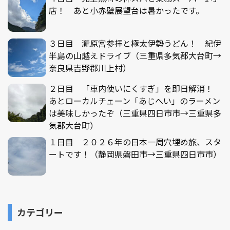
店！ あと小赤壁展望台は暑かったです。
３日目 瀧原宮参拝と極太伊勢うどん！ 紀伊
半島の山越えドライブ（三重県多気郡大台町→
奈良県吉野郡川上村）
２日目 「車内使いにくすぎ」を即日解消！
あとローカルチェーン「あじへい」のラーメン
は美味しかったぞ（三重県四日市市→三重県多
気郡大台町）
１日目 ２０２６年の日本一周穴埋め旅、スタ
ートです！（静岡県磐田市→三重県四日市市）
カテゴリー