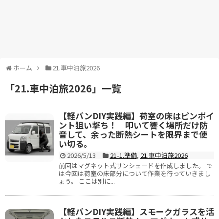
ホーム
21.車中泊旅2026
「
21.車中泊旅2026
」
一覧
【軽バンDIY実践編】荷室の床はピンポイ
ント狙い撃ち！ 叩いて響く場所だけ防
音して、余った断熱シートを限界まで使
い切る。
2026/5/13
21-1.準備
,
21.車中泊旅2026
前回はマグネット式サンシェードを作成しました。 で
は今回は荷室の床部分について作業を行っていきまし
ょう。 ここは別に...
【軽バンDIY実践編】スモークガラスを活