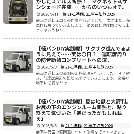
かしたステルス断熱！ マグネット式サ
ンシェード完成……からのいつもオチ。
2026/5/11
21-1.準備
,
21.車中泊旅2026
前回は運転席周りの作業を行いました。 次はまた、荷
室側に戻っていきましょう。 はめ殺し窓は閉じてしま
っちゃおうね～ ...
【軽バンDIY実践編】サクサク進んでるよ
うに見えて……実は〇日？ 運転席周り
の防音断熱コンプリートへの道。
2026/5/8
21-1.準備
,
21.車中泊旅2026
前回は運転席の裏側の断熱処理を行いました。 引き続
き、前座席周辺の処理を続けていきましょう。 必要な
場所に必要なだけ...
【軽バンDIY実践編】夏は地獄と大評判。
お尻の下のエンジンルーム断熱と、貼り
終えて気づいた「逆だったかもしれね
ぇ」
2026/5/6
21-1.準備
,
21.車中泊旅2026
前回は荷室の壁関連について作業を行っていきまし