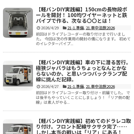
【軽バンDIY実践編】150cmの長物段ボ
ールを開封！ 100均ワイヤーネットと鉄
パイプで作る、次なる〇〇とは！
2026/4/29
21-1.準備
,
21.車中泊旅2026
前回はドライブレコーダーの取り付けまで行いまし
た。 今回は次の作業用の開封の儀になります。 初めて
のイレクターパイプ...
【軽バンDIY実践編】車の下に潜る苦行。
極狭ジャバラはもうちょっとなんとかな
らないのか、と思いつつバックランプ配
線に挑んだ記録。
2026/4/27
21-1.準備
,
21.車中泊旅2026
前回はドライブレコーダー取り付け・前編でした。 で
は後半もやっていくことにしましょう！ 「リア側の配
線」は素人がやる...
【軽バンDIY実践編】初めてのドラレコ取
り付け。フロント配線サクサク完了……
しかし本当の戦いは「リア」にある！