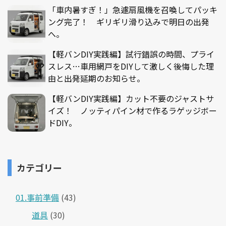
「車内暑すぎ！」急遽扇風機を召喚してパッキ
ング完了！ ギリギリ滑り込みで明日の出発
へ。
【軽バンDIY実践編】試行錯誤の時間、プライ
スレス…車用網戸をDIYして激しく後悔した理
由と出発延期のお知らせ。
【軽バンDIY実践編】カット不要のジャストサ
イズ！ ノッティパイン材で作るラゲッジボー
ドDIY。
カテゴリー
01.事前準備
(43)
道具
(30)