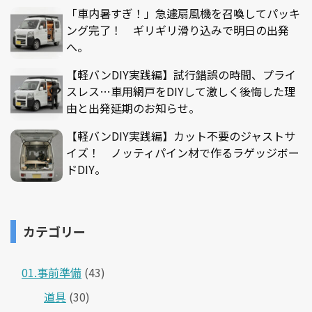
「車内暑すぎ！」急遽扇風機を召喚してパッキ
ング完了！ ギリギリ滑り込みで明日の出発
へ。
【軽バンDIY実践編】試行錯誤の時間、プライ
スレス…車用網戸をDIYして激しく後悔した理
由と出発延期のお知らせ。
【軽バンDIY実践編】カット不要のジャストサ
イズ！ ノッティパイン材で作るラゲッジボー
ドDIY。
カテゴリー
01.事前準備
(43)
道具
(30)