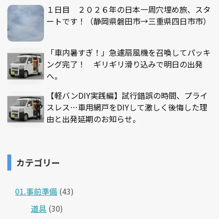
１日目 ２０２６年の日本一周穴埋め旅、スタ
ートです！（静岡県磐田市→三重県四日市市）
「車内暑すぎ！」急遽扇風機を召喚してパッキ
ング完了！ ギリギリ滑り込みで明日の出発
へ。
【軽バンDIY実践編】試行錯誤の時間、プライ
スレス…車用網戸をDIYして激しく後悔した理
由と出発延期のお知らせ。
カテゴリー
01.事前準備
(43)
道具
(30)