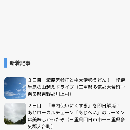
新着記事
３日目 瀧原宮参拝と極太伊勢うどん！ 紀伊
半島の山越えドライブ（三重県多気郡大台町→
奈良県吉野郡川上村）
２日目 「車内使いにくすぎ」を即日解消！
あとローカルチェーン「あじへい」のラーメン
は美味しかったぞ（三重県四日市市→三重県多
気郡大台町）